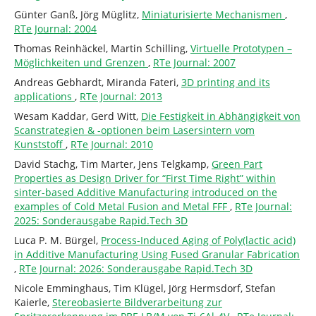
Günter Ganß, Jörg Müglitz,
Miniaturisierte Mechanismen
,
RTe Journal: 2004
Thomas Reinhäckel, Martin Schilling,
Virtuelle Prototypen –
Möglichkeiten und Grenzen
,
RTe Journal: 2007
Andreas Gebhardt, Miranda Fateri,
3D printing and its
applications
,
RTe Journal: 2013
Wesam Kaddar, Gerd Witt,
Die Festigkeit in Abhängigkeit von
Scanstrategien & -optionen beim Lasersintern vom
Kunststoff
,
RTe Journal: 2010
David Stachg, Tim Marter, Jens Telgkamp,
Green Part
Properties as Design Driver for “First Time Right” within
sinter-based Additive Manufacturing introduced on the
examples of Cold Metal Fusion and Metal FFF
,
RTe Journal:
2025: Sonderausgabe Rapid.Tech 3D
Luca P. M. Bürgel,
Process-Induced Aging of Poly(lactic acid)
in Additive Manufacturing Using Fused Granular Fabrication
,
RTe Journal: 2026: Sonderausgabe Rapid.Tech 3D
Nicole Emminghaus, Tim Klügel, Jörg Hermsdorf, Stefan
Kaierle,
Stereobasierte Bildverarbeitung zur