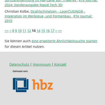
Spritzererkennung im PBF-LB/M von Ti-6Al-4V
,
RTe Journal:
2024: Sonderausgabe Rapid.Tech 3D
Christian Kolbe,
Strahlschmelzen - LaserCUSING® -
Integration im Werkzeug- und Formenbau
,
RTe Journal:
2010
<<
<
8
9
10
11
12
13
14
15
16
17
>
>>
Sie können auch
eine erweiterte Ähnlichkeitssuche starten
für diesen Artikel nutzen.
Datenschutz
|
Impressum
|
Kontakt