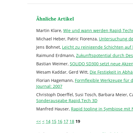
Ähnliche Artikel
Martin Klare,
Wie und wann werden Rapid-Techno
Michael Heber, Patric Fiorenza,
Untersuchung der
Jens Bohnet,
Leicht zu reinigende Schichten auf
Raimund Erdmann,
Zukunftspotential durch D
Bastian Weimer,
SOLIDO SD300 setzt neue Akzent
Wesam Kaddar, Gerd Witt,
Die Festigkeit in Abh
Florian Hagemann,
Formflexible Werkzeuge für 
Journal: 2007
Christoph Doerffel, Susi Tosch, Barbara Meier, 
Sonderausgabe Rapid.Tech 3D
Manfred Hauser,
Rapid tooling in Symbiose mit
<<
<
14
15
16
17
18
19