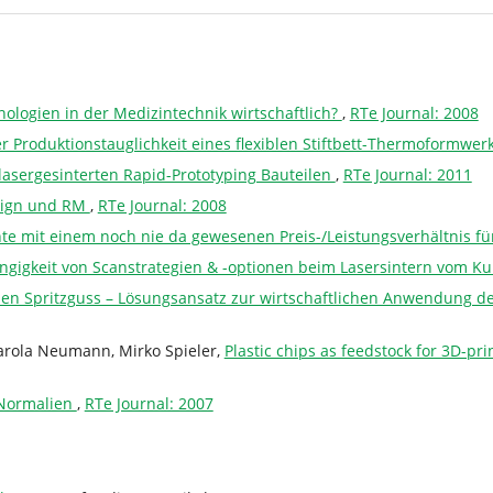
logien in der Medizintechnik wirtschaftlich?
,
RTe Journal: 2008
 Produktionstauglichkeit eines flexiblen Stiftbett-Thermoformwe
 lasergesinterten Rapid-Prototyping Bauteilen
,
RTe Journal: 2011
esign und RM
,
RTe Journal: 2008
e mit einem noch nie da gewesenen Preis-/Leistungsverhältnis fü
ängigkeit von Scanstrategien & -optionen beim Lasersintern vom Ku
den Spritzguss – Lösungsansatz zur wirtschaftlichen Anwendung de
Carola Neumann, Mirko Spieler,
Plastic chips as feedstock for 3D-pr
 Normalien
,
RTe Journal: 2007