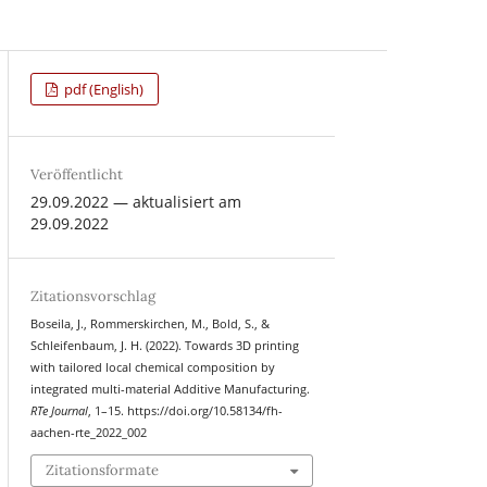
pdf (English)
Veröffentlicht
29.09.2022 — aktualisiert am
29.09.2022
Zitationsvorschlag
Boseila, J., Rommerskirchen, M., Bold, S., &
Schleifenbaum, J. H. (2022). Towards 3D printing
with tailored local chemical composition by
integrated multi-material Additive Manufacturing.
RTe Journal
, 1–15. https://doi.org/10.58134/fh-
aachen-rte_2022_002
Zitationsformate