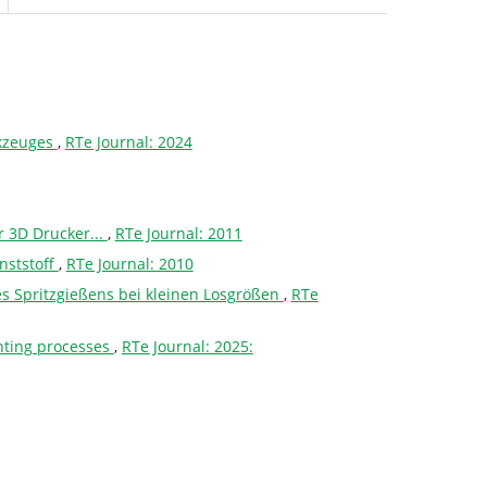
rkzeuges
,
RTe Journal: 2024
r 3D Drucker...
,
RTe Journal: 2011
nststoff
,
RTe Journal: 2010
s Spritzgießens bei kleinen Losgrößen
,
RTe
inting processes
,
RTe Journal: 2025: