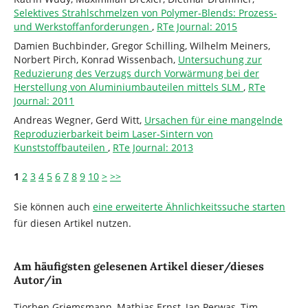
Selektives Strahlschmelzen von Polymer-Blends: Prozess-
und Werkstoffanforderungen
,
RTe Journal: 2015
Damien Buchbinder, Gregor Schilling, Wilhelm Meiners,
Norbert Pirch, Konrad Wissenbach,
Untersuchung zur
Reduzierung des Verzugs durch Vorwärmung bei der
Herstellung von Aluminiumbauteilen mittels SLM
,
RTe
Journal: 2011
Andreas Wegner, Gerd Witt,
Ursachen für eine mangelnde
Reproduzierbarkeit beim Laser-Sintern von
Kunststoffbauteilen
,
RTe Journal: 2013
1
2
3
4
5
6
7
8
9
10
>
>>
Sie können auch
eine erweiterte Ähnlichkeitssuche starten
für diesen Artikel nutzen.
Am häufigsten gelesenen Artikel dieser/dieses
Autor/in
Tjorben Griemsmann, Mathias Ernst, Jan Perwas, Tim