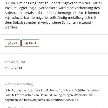
30 µm. Um das ungünstige Benetzungsverhalten der Platin-
Iridium Legierung zu verbessern wird eine Vorheizung des
Substratmaterials auf ca. 600 °C benötigt. Dadurch können
reproduzierbar homogene, vollständig metallurgisch mit
dem Substratmaterial verbundene Schichten erzeugt
werden.
pdf
html
Veröffentlicht
14.07.2014
Zitationsvorschlag
Dahl, E., Hagemann, R., Gieseke, M., Nölke, C., & Kaierle, S. (2014). Selektives
Laser Mikro Schmelzen von Platin-Iridium Legierungen.
RTe Journal
,
11
(1).
Abgerufen von https://rtejournal.de/rte/article/view/2014_8