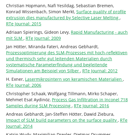
Christian Hopmann, Nafi Yesildag, Sebastian Bremen,
Konrad Wissenbach, Simon Merkt,
Surface quality of profile
extrusion dies manufactured by Selective Laser Melting
,
RTe Journal: 2015
Adriaan Spierings, Gideon Levy,
Rapid Manufacturing - auch
mit SLM
,
RTe Journal: 2009
Jan Hötter, Miranda Fateri, Andreas Gebhardt,
Prozessoptimierung des SLM-Prozesses mit hoch-reflektiven
und thermisch sehr gut leitenden Materialien durch
systematische Parameterfindung und begleitende
Simulationen am Beispiel von Silber
,
RTe Journal: 2012
H. Exner,
Lasermikrosintern von keramischen Materialien
,
RTe Journal: 2006
Christopher Schaak, Wolfgang Tillmann, Mirko Schaper,
Mehmet Esat Aydinöz,
Process Gas Infiltration in Inconel 718
Samples during SLM Processing
,
RTe Journal: 2016
Andreas Gebhardt, Jan-Steffen Hötter, Dawid Ziebura,
Impact of SLM build parameters on the surface quality
,
RTe
Journal: 2014
Katrin Wudy, Maximilian Drexler, Dietmar Drummer,