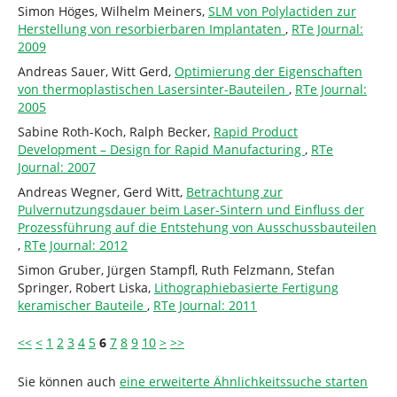
Simon Höges, Wilhelm Meiners,
SLM von Polylactiden zur
Herstellung von resorbierbaren Implantaten
,
RTe Journal:
2009
Andreas Sauer, Witt Gerd,
Optimierung der Eigenschaften
von thermoplastischen Lasersinter-Bauteilen
,
RTe Journal:
2005
Sabine Roth-Koch, Ralph Becker,
Rapid Product
Development – Design for Rapid Manufacturing
,
RTe
Journal: 2007
Andreas Wegner, Gerd Witt,
Betrachtung zur
Pulvernutzungsdauer beim Laser-Sintern und Einfluss der
Prozessführung auf die Entstehung von Ausschussbauteilen
,
RTe Journal: 2012
Simon Gruber, Jürgen Stampfl, Ruth Felzmann, Stefan
Springer, Robert Liska,
Lithographiebasierte Fertigung
keramischer Bauteile
,
RTe Journal: 2011
<<
<
1
2
3
4
5
6
7
8
9
10
>
>>
Sie können auch
eine erweiterte Ähnlichkeitssuche starten