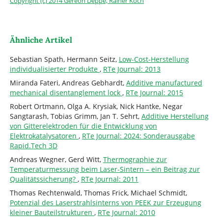
Copyright (c) 2014 Gereon Deppe, Rainer Koch
Ähnliche Artikel
Sebastian Spath, Hermann Seitz,
Low-Cost-Herstellung
individualisierter Produkte
,
RTe Journal: 2013
Miranda Fateri, Andreas Gebhardt,
Additive manufactured
mechanical disentanglement lock
,
RTe Journal: 2015
Robert Ortmann, Olga A. Krysiak, Nick Hantke, Negar
Sangtarash, Tobias Grimm, Jan T. Sehrt,
Additive Herstellung
von Gitterelektroden für die Entwicklung von
Elektrokatalysatoren
,
RTe Journal: 2024: Sonderausgabe
Rapid.Tech 3D
Andreas Wegner, Gerd Witt,
Thermographie zur
Temperaturmessung beim Laser-Sintern – ein Beitrag zur
Qualitätssicherung?
,
RTe Journal: 2011
Thomas Rechtenwald, Thomas Frick, Michael Schmidt,
Potenzial des Laserstrahlsinterns von PEEK zur Erzeugung
kleiner Bauteilstrukturen
,
RTe Journal: 2010