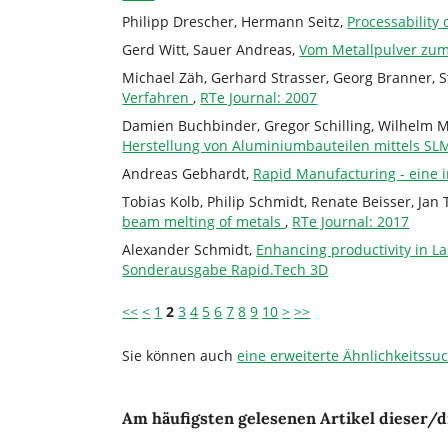
Philipp Drescher, Hermann Seitz,
Processability
Gerd Witt, Sauer Andreas,
Vom Metallpulver zum
Michael Zäh, Gerhard Strasser, Georg Branner, 
Verfahren
,
RTe Journal: 2007
Damien Buchbinder, Gregor Schilling, Wilhelm 
Herstellung von Aluminiumbauteilen mittels S
Andreas Gebhardt,
Rapid Manufacturing - eine i
Tobias Kolb, Philip Schmidt, Renate Beisser, Jan
beam melting of metals
,
RTe Journal: 2017
Alexander Schmidt,
Enhancing productivity in L
Sonderausgabe Rapid.Tech 3D
<<
<
1
2
3
4
5
6
7
8
9
10
>
>>
Sie können auch
eine erweiterte Ähnlichkeitssu
Am häufigsten gelesenen Artikel dieser/d