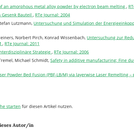
 of an amorphous metal alloy powder by electron beam melting
,
RT
 Gesenk Bauteil
,
RTe Journal: 2004
Stefan Lutzmann,
Untersuchung und Simulation der Energieeinkopp
Meiners, Norbert Pirch, Konrad Wissenbach,
Untersuchung zur Redu
LM
,
RTe Journal: 2011
nterdisziplinäre Strategie
,
RTe Journal: 2006
 Tremel, Michael Schmidt,
Safety in additive manufacturing: Fine d
aser Powder Bed Fusion (PBF-LB/M) via layerwise Laser Remelting –
che starten
für diesen Artikel nutzen.
ieses Autor/in