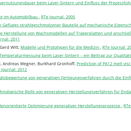
vernutzungsdauer beim Laser-Sintern und Einfluss der Prozessfüh
ng im Automobilbau
,
RTe Journal: 2005
n Gefüges strahlgeschmolzener Bauteile auf mechanische Eigensc
ve Herstellung von Wachsmodellen auf Trägerplatten und anschlie
rnal: 2011
 Gerd Witt,
Modelle und Prototypen für die Medizin
,
RTe Journal: 2
Temperaturmessung beim Laser-Sintern – ein Beitrag zur Qualitä
ki, Andreas Wegner, Burkhard Gronhoff,
Prediction of PA12 melt visc
 Journal: 2012
tätsbewertung von generativen Fertigungsverfahren durch die Ei
hnologische Reife von generativen Herstellungsverfahren für 
enorientierte Optimierung generativer Herstellungsprozesse
,
RTe