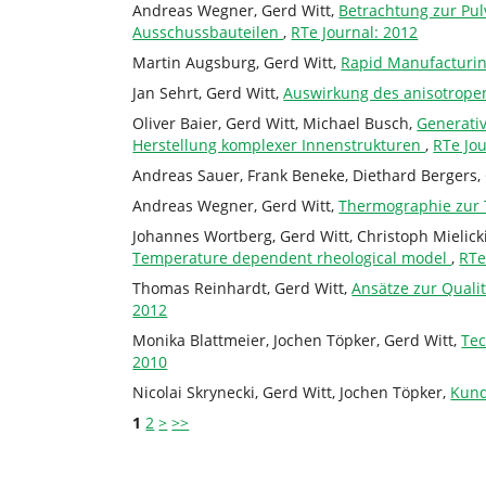
Andreas Wegner, Gerd Witt,
Betrachtung zur Pul
Ausschussbauteilen
,
RTe Journal: 2012
Martin Augsburg, Gerd Witt,
Rapid Manufacturi
Jan Sehrt, Gerd Witt,
Auswirkung des anisotrope
Oliver Baier, Gerd Witt, Michael Busch,
Generati
Herstellung komplexer Innenstrukturen
,
RTe Jou
Andreas Sauer, Frank Beneke, Diethard Bergers,
Andreas Wegner, Gerd Witt,
Thermographie zur 
Johannes Wortberg, Gerd Witt, Christoph Mielic
Temperature dependent rheological model
,
RTe
Thomas Reinhardt, Gerd Witt,
Ansätze zur Quali
2012
Monika Blattmeier, Jochen Töpker, Gerd Witt,
Tec
2010
Nicolai Skrynecki, Gerd Witt, Jochen Töpker,
Kund
1
2
>
>>