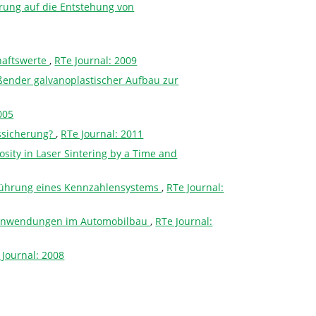
rung auf die Entstehung von
haftswerte
,
RTe Journal: 2009
ßender galvanoplastischer Aufbau zur
005
tssicherung?
,
RTe Journal: 2011
osity in Laser Sintering by a Time and
nführung eines Kennzahlensystems
,
RTe Journal:
Endanwendungen im Automobilbau
,
RTe Journal:
 Journal: 2008