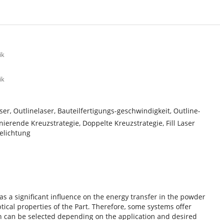
ik
ik
aser, Outlinelaser, Bauteilfertigungs-geschwindigkeit, Outline-
ernierende Kreuzstrategie, Doppelte Kreuzstrategie, Fill Laser
Belichtung
 has a significant influence on the energy transfer in the powder
cal properties of the Part. Therefore, some systems offer
ch can be selected depending on the application and desired