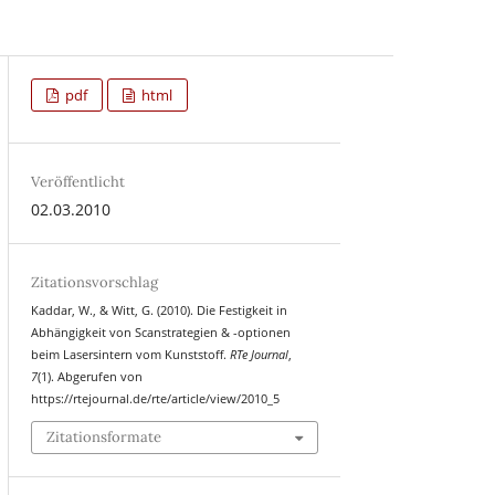
pdf
html
Veröffentlicht
02.03.2010
Zitationsvorschlag
Kaddar, W., & Witt, G. (2010). Die Festigkeit in
Abhängigkeit von Scanstrategien & -optionen
beim Lasersintern vom Kunststoff.
RTe Journal
,
7
(1). Abgerufen von
https://rtejournal.de/rte/article/view/2010_5
Zitationsformate