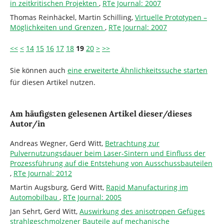
in zeitkritischen Projekten
,
RTe Journal: 2007
Thomas Reinhäckel, Martin Schilling,
Virtuelle Prototypen –
Möglichkeiten und Grenzen
,
RTe Journal: 2007
<<
<
14
15
16
17
18
19
20
>
>>
Sie können auch
eine erweiterte Ähnlichkeitssuche starten
für diesen Artikel nutzen.
Am häufigsten gelesenen Artikel dieser/dieses
Autor/in
Andreas Wegner, Gerd Witt,
Betrachtung zur
Pulvernutzungsdauer beim Laser-Sintern und Einfluss der
Prozessführung auf die Entstehung von Ausschussbauteilen
,
RTe Journal: 2012
Martin Augsburg, Gerd Witt,
Rapid Manufacturing im
Automobilbau
,
RTe Journal: 2005
Jan Sehrt, Gerd Witt,
Auswirkung des anisotropen Gefüges
strahlgeschmolzener Bauteile auf mechanische