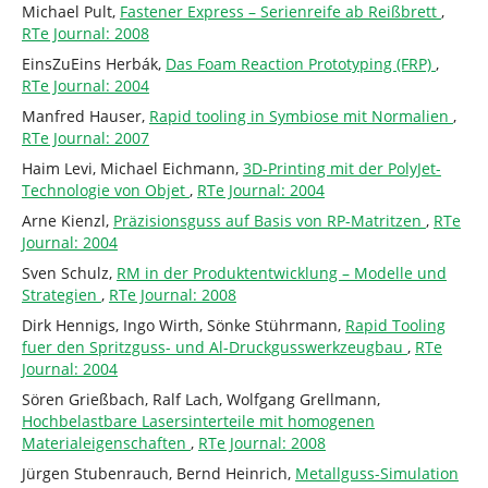
Michael Pult,
Fastener Express – Serienreife ab Reißbrett
,
RTe Journal: 2008
EinsZuEins Herbák,
Das Foam Reaction Prototyping (FRP)
,
RTe Journal: 2004
Manfred Hauser,
Rapid tooling in Symbiose mit Normalien
,
RTe Journal: 2007
Haim Levi, Michael Eichmann,
3D-Printing mit der PolyJet-
Technologie von Objet
,
RTe Journal: 2004
Arne Kienzl,
Präzisionsguss auf Basis von RP-Matritzen
,
RTe
Journal: 2004
Sven Schulz,
RM in der Produktentwicklung – Modelle und
Strategien
,
RTe Journal: 2008
Dirk Hennigs, Ingo Wirth, Sönke Stührmann,
Rapid Tooling
fuer den Spritzguss- und Al-Druckgusswerkzeugbau
,
RTe
Journal: 2004
Sören Grießbach, Ralf Lach, Wolfgang Grellmann,
Hochbelastbare Lasersinterteile mit homogenen
Materialeigenschaften
,
RTe Journal: 2008
Jürgen Stubenrauch, Bernd Heinrich,
Metallguss-Simulation