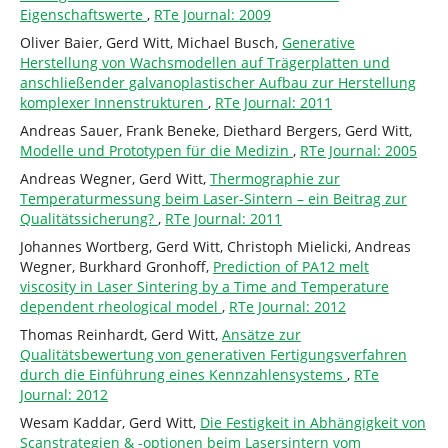
Eigenschaftswerte
,
RTe Journal: 2009
Oliver Baier, Gerd Witt, Michael Busch,
Generative
Herstellung von Wachsmodellen auf Trägerplatten und
anschließender galvanoplastischer Aufbau zur Herstellung
komplexer Innenstrukturen
,
RTe Journal: 2011
Andreas Sauer, Frank Beneke, Diethard Bergers, Gerd Witt,
Modelle und Prototypen für die Medizin
,
RTe Journal: 2005
Andreas Wegner, Gerd Witt,
Thermographie zur
Temperaturmessung beim Laser-Sintern – ein Beitrag zur
Qualitätssicherung?
,
RTe Journal: 2011
Johannes Wortberg, Gerd Witt, Christoph Mielicki, Andreas
Wegner, Burkhard Gronhoff,
Prediction of PA12 melt
viscosity in Laser Sintering by a Time and Temperature
dependent rheological model
,
RTe Journal: 2012
Thomas Reinhardt, Gerd Witt,
Ansätze zur
Qualitätsbewertung von generativen Fertigungsverfahren
durch die Einführung eines Kennzahlensystems
,
RTe
Journal: 2012
Wesam Kaddar, Gerd Witt,
Die Festigkeit in Abhängigkeit von
Scanstrategien & -optionen beim Lasersintern vom