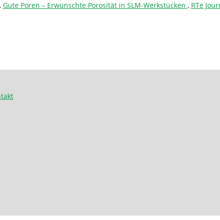
,
Gute Poren – Erwünschte Porosität in SLM-Werkstücken
,
RTe Jour
takt