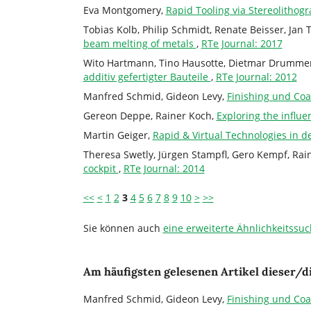
Eva Montgomery,
Rapid Tooling via Stereolitho
Tobias Kolb, Philip Schmidt, Renate Beisser, Jan
beam melting of metals
,
RTe Journal: 2017
Wito Hartmann, Tino Hausotte, Dietmar Drummer
additiv gefertigter Bauteile
,
RTe Journal: 2012
Manfred Schmid, Gideon Levy,
Finishing und Coa
Gereon Deppe, Rainer Koch,
Exploring the influ
Martin Geiger,
Rapid & Virtual Technologies in d
Theresa Swetly, Jürgen Stampfl, Gero Kempf, Ra
cockpit
,
RTe Journal: 2014
<<
<
1
2
3
4
5
6
7
8
9
10
>
>>
Sie können auch
eine erweiterte Ähnlichkeitssuc
Am häufigsten gelesenen Artikel dieser/d
Manfred Schmid, Gideon Levy,
Finishing und Coa