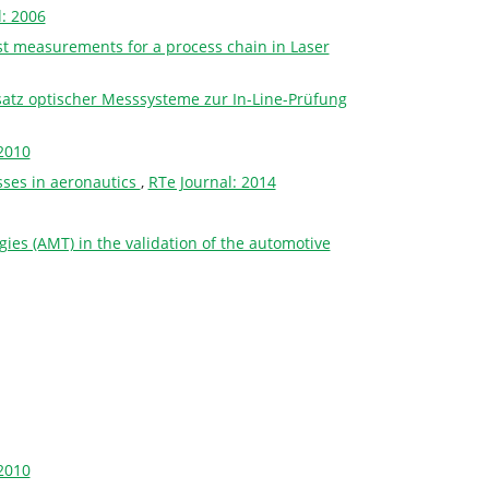
l: 2006
st measurements for a process chain in Laser
tz optischer Messsysteme zur In-Line-Prüfung
2010
sses in aeronautics
,
RTe Journal: 2014
gies (AMT) in the validation of the automotive
2010