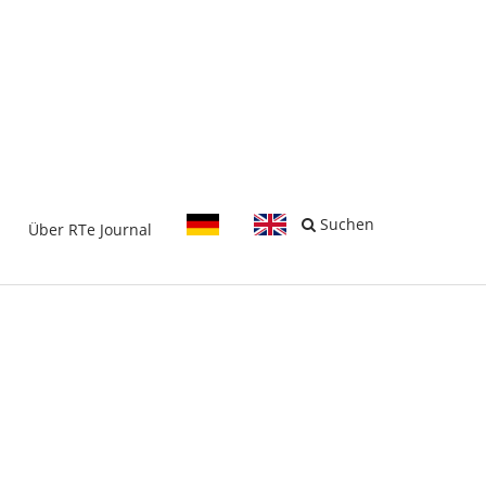
-
Suchen
Über RTe Journal