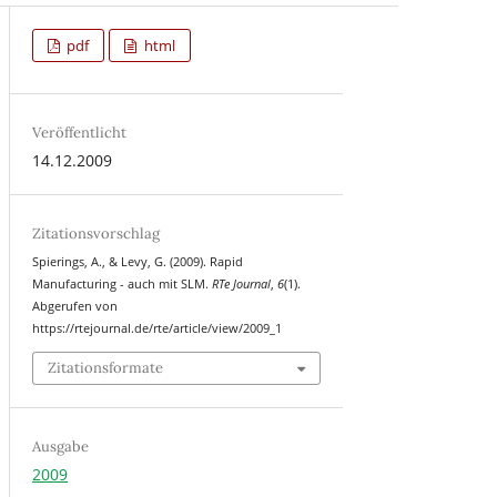
pdf
html
Veröffentlicht
14.12.2009
Zitationsvorschlag
Spierings, A., & Levy, G. (2009). Rapid
Manufacturing - auch mit SLM.
RTe Journal
,
6
(1).
Abgerufen von
https://rtejournal.de/rte/article/view/2009_1
Zitationsformate
Ausgabe
2009