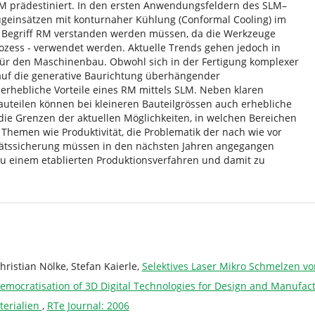
RM prädestiniert. In den ersten Anwendungsfeldern des SLM–
geinsätzen mit konturnaher Kühlung (Conformal Cooling) im
 Begriff RM verstanden werden müssen, da die Werkzeuge
ozess - verwendet werden. Aktuelle Trends gehen jedoch in
 für den Maschinenbau. Obwohl sich in der Fertigung komplexer
 auf die generative Baurichtung überhängender
 erhebliche Vorteile eines RM mittels SLM. Neben klaren
auteilen können bei kleineren Bauteilgrössen auch erhebliche
 die Grenzen der aktuellen Möglichkeiten, in welchen Bereichen
Themen wie Produktivität, die Problematik der nach wie vor
tätssicherung müssen in den nächsten Jahren angegangen
zu einem etablierten Produktionsverfahren und damit zu
ristian Nölke, Stefan Kaierle,
Selektives Laser Mikro Schmelzen vo
mocratisation of 3D Digital Technologies for Design and Manufac
terialien
,
RTe Journal: 2006