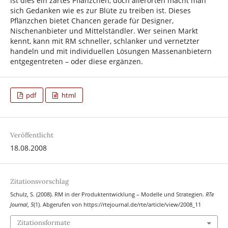
ist dies ein zartes Pflänzchen, doch allerorten macht man
sich Gedanken wie es zur Blüte zu treiben ist. Dieses
Pflänzchen bietet Chancen gerade für Designer,
Nischenanbieter und Mittelständler. Wer seinen Markt
kennt, kann mit RM schneller, schlanker und vernetzter
handeln und mit individuellen Lösungen Massenanbietern
entgegentreten – oder diese ergänzen.
pdf
html
Veröffentlicht
18.08.2008
Zitationsvorschlag
Schulz, S. (2008). RM in der Produktentwicklung – Modelle und Strategien.
RTe
Journal
,
5
(1). Abgerufen von https://rtejournal.de/rte/article/view/2008_11
Zitationsformate