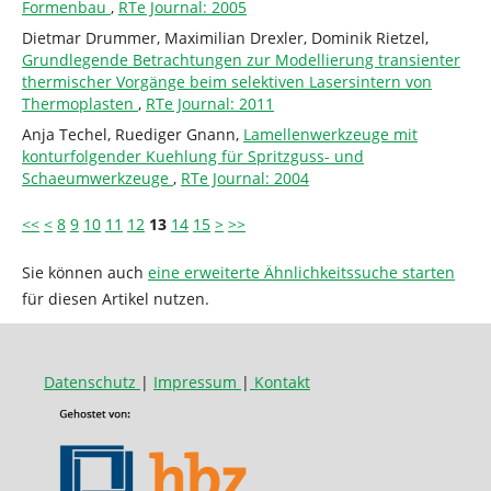
Formenbau
,
RTe Journal: 2005
Dietmar Drummer, Maximilian Drexler, Dominik Rietzel,
Grundlegende Betrachtungen zur Modellierung transienter
thermischer Vorgänge beim selektiven Lasersintern von
Thermoplasten
,
RTe Journal: 2011
Anja Techel, Ruediger Gnann,
Lamellenwerkzeuge mit
konturfolgender Kuehlung für Spritzguss- und
Schaeumwerkzeuge
,
RTe Journal: 2004
<<
<
8
9
10
11
12
13
14
15
>
>>
Sie können auch
eine erweiterte Ähnlichkeitssuche starten
für diesen Artikel nutzen.
Datenschutz
|
Impressum
|
Kontakt