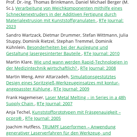
Prof. Dr.-Ing. Thomas Brinkmann, Daniel Michael Berger (M.
Sc.),
Verarbeitung von Weichkomponenten mithilfe eines
Schneckenextruders in der Additiven Fertigung durch
Materialextrusion mit Kunststoffgranulaten
,
RTe Journal:
2023
Sandro Wartzack, Dietmar Drummer, Stefan Wittmann, Julia
Stuppy, Dominik Rietzel, Stephan Tremmel, Dominik
Kühnlein,
Besonderheiten bei der Auslegung und
Gestaltung lasergesinterter Bauteile
,
RTe Journal: 2010
Martin Klare,
Wie und wann werden Rapid-Technologien in
der Medizintechnik wirtschaftlich?
,
RTe Journal: 2008
Martin Weng, Amir Attarzadeh,
Simulationsgestütztes
Design eines Spritzgieß-Werkzeugeinsatzes mit kontur-
angepasster Kühlung
,
RTe Journal: 2009
Frank Hagemeiser,
Laser Metal Melting – in Series in a 48h
Supply Chain
,
RTe Journal: 2007
Anja Techel,
Kunststoffprototypen mit Fräsgenauigkeit –
pcpro®
,
RTe Journal: 2005
Joachim Hutfless,
TRUMPF Laserformen – Anwendung
generativer Laserverfahren für den Werkzeug- und