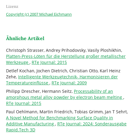
Lizenz
Copyright (c) 2007 Michael Eichmann
Ähnliche Artikel
Christoph Strasser, Andrey Prihodovsky, Vasily Ploshikhin,
Platten-Press-Löten für die Herstellung großer metallischer
Werkzeuge
,
RTe Journal: 2015
Detlef Kochan, Jochen Dietrich, Christian Otto, Karl Heinz
Zehe,
Intelligente Werkzeugtechnik- Harmonisieren der
Temperatureinflüsse
,
RTe Journal: 2009
Philipp Drescher, Hermann Seitz,
Processability of an
amorphous metal alloy powder by electron beam melting
,
RTe Journal: 2015
Paul Oehlmann, Martin Friedrich, Tobias Grimm, Jan T Sehrt,
A Novel Method for Benchmarking Surface Quality in
Additive Manufacturing
,
RTe Journal: 2024: Sonderausgabe
Rapid.Tech 3D