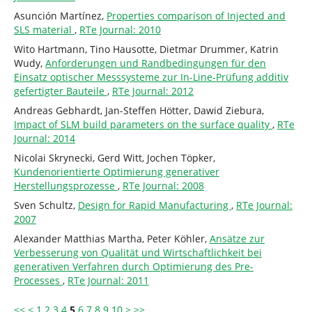
Asunción Martínez,
Properties comparison of Injected and
SLS material
,
RTe Journal: 2010
Wito Hartmann, Tino Hausotte, Dietmar Drummer, Katrin
Wudy,
Anforderungen und Randbedingungen für den
Einsatz optischer Messsysteme zur In-Line-Prüfung additiv
gefertigter Bauteile
,
RTe Journal: 2012
Andreas Gebhardt, Jan-Steffen Hötter, Dawid Ziebura,
Impact of SLM build parameters on the surface quality
,
RTe
Journal: 2014
Nicolai Skrynecki, Gerd Witt, Jochen Töpker,
Kundenorientierte Optimierung generativer
Herstellungsprozesse
,
RTe Journal: 2008
Sven Schultz,
Design for Rapid Manufacturing
,
RTe Journal:
2007
Alexander Matthias Martha, Peter Köhler,
Ansätze zur
Verbesserung von Qualität und Wirtschaftlichkeit bei
generativen Verfahren durch Optimierung des Pre-
Processes
,
RTe Journal: 2011
<<
<
1
2
3
4
5
6
7
8
9
10
>
>>