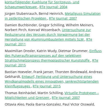
konturfolgender Kuehlung für Spritzguss- und
Schaeumwerkzeuge
,
RTe Journal: 2004
Jürgen Stubenrauch, Bernd Heinrich,
Metallguss-Simulation
in zeitkritischen Projekten
,
RTe Journal: 2007
Damien Buchbinder, Gregor Schilling, Wilhelm Meiners,
Norbert Pirch, Konrad Wissenbach,
Untersuchung zur
Reduzierung des Verzugs durch Vorwärmung bei der
Herstellung von Aluminiumbauteilen mittels SLM
,
RTe
Journal: 2011
Maximilian Drexler, Katrin Wudy, Dietmar Drummer,
Einfluss
des Pulverauftragsprozesses auf den selektiven
Strahlschmelzprozess thermoplastischer Kunststoffe
,
RTe
Journal: 2015
Bastian Hoeveler, Frank Janser, Thorsten Bindewald, Andreas
Gebhardt,
Entwurf, Fertigung und Untersuchung eines
Windkanalmodells eines innovativen, senkrechtstartenden
Kleinflugzeuges
,
RTe Journal: 2015
Thomas Reinhäckel, Martin Schilling,
Virtuelle Prototypen –
Möglichkeiten und Grenzen
,
RTe Journal: 2007
Ottavia Aleo, Paola Ibarra-Gonzalez, Paul Victor Osswald,