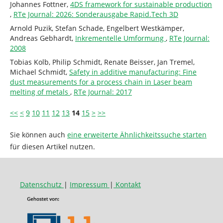
Johannes Fottner,
4DS framework for sustainable production
,
RTe Journal: 2026: Sonderausgabe Rapid.Tech 3D
Arnold Puzik, Stefan Schade, Engelbert Westkämper,
Andreas Gebhardt,
Inkrementelle Umformung
,
RTe Journal:
2008
Tobias Kolb, Philip Schmidt, Renate Beisser, Jan Tremel,
Michael Schmidt,
Safety in additive manufacturing: Fine
dust measurements for a process chain in Laser beam
melting of metals
,
RTe Journal: 2017
<<
<
9
10
11
12
13
14
15
>
>>
Sie können auch
eine erweiterte Ähnlichkeitssuche starten
für diesen Artikel nutzen.
Datenschutz
|
Impressum
|
Kontakt