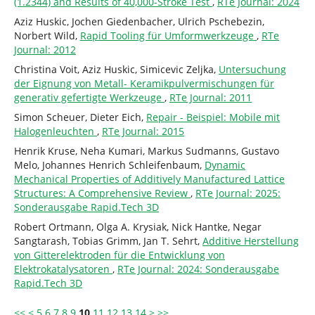
(1.2344) and Results of 40,000-Stroke Test
,
RTe Journal: 2024
Aziz Huskic, Jochen Giedenbacher, Ulrich Pschebezin,
Norbert Wild,
Rapid Tooling für Umformwerkzeuge
,
RTe
Journal: 2012
Christina Voit, Aziz Huskic, Simicevic Zeljka,
Untersuchung
der Eignung von Metall- Keramikpulvermischungen für
generativ gefertigte Werkzeuge
,
RTe Journal: 2011
Simon Scheuer, Dieter Eich,
Repair - Beispiel: Mobile mit
Halogenleuchten
,
RTe Journal: 2015
Henrik Kruse, Neha Kumari, Markus Sudmanns, Gustavo
Melo, Johannes Henrich Schleifenbaum,
Dynamic
Mechanical Properties of Additively Manufactured Lattice
Structures: A Comprehensive Review
,
RTe Journal: 2025:
Sonderausgabe Rapid.Tech 3D
Robert Ortmann, Olga A. Krysiak, Nick Hantke, Negar
Sangtarash, Tobias Grimm, Jan T. Sehrt,
Additive Herstellung
von Gitterelektroden für die Entwicklung von
Elektrokatalysatoren
,
RTe Journal: 2024: Sonderausgabe
Rapid.Tech 3D
<<
<
5
6
7
8
9
10
11
12
13
14
>
>>