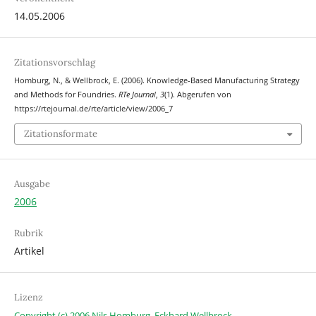
14.05.2006
Zitationsvorschlag
Homburg, N., & Wellbrock, E. (2006). Knowledge-Based Manufacturing Strategy
and Methods for Foundries.
RTe Journal
,
3
(1). Abgerufen von
https://rtejournal.de/rte/article/view/2006_7
Zitationsformate
Ausgabe
2006
Rubrik
Artikel
Lizenz
Copyright (c) 2006 Nils Homburg, Eckhard Wellbrock