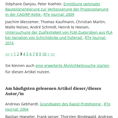
Stéphane Danjou, Peter Koehler,
Ermittlung optimaler
Bauteilorientierung zur Verbesserung der Prozessplanung
in der CAD/RP-Kette
,
RTe Journal: 2009
Joachim Messemer, Thomas Kaufmann, Christian Martin,
Malte Neises, André Schmidt, Henrik te Heesen,
Untersuchung der Zugfestigkeit von FLM-Zugproben aus PLA
bei Variation von Schichtdicke und Füllgrad
,
RTe Journal:
2016
<<
<
1
2
3
4
5
6
7
8
9
10
>
>>
Sie können auch
eine erweiterte Ähnlichkeitssuche starten
für diesen Artikel nutzen.
Am häufigsten gelesenen Artikel dieser/dieses
Autor/in
Andreas Gebhardt,
Grundlagen des Rapid Prototyping
,
RTe
Journal: 2004
Bastian Hoeveler, Frank Janser, Thorsten Bindewald, Andreas