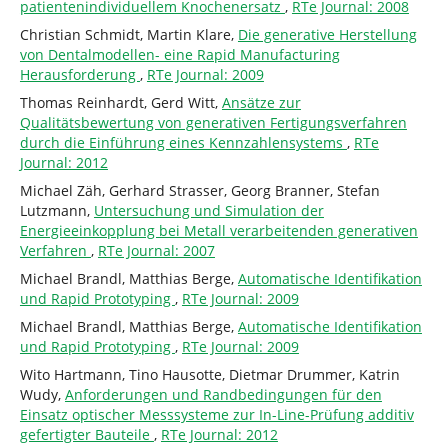
patientenindividuellem Knochenersatz
,
RTe Journal: 2008
Christian Schmidt, Martin Klare,
Die generative Herstellung
von Dentalmodellen- eine Rapid Manufacturing
Herausforderung
,
RTe Journal: 2009
Thomas Reinhardt, Gerd Witt,
Ansätze zur
Qualitätsbewertung von generativen Fertigungsverfahren
durch die Einführung eines Kennzahlensystems
,
RTe
Journal: 2012
Michael Zäh, Gerhard Strasser, Georg Branner, Stefan
Lutzmann,
Untersuchung und Simulation der
Energieeinkopplung bei Metall verarbeitenden generativen
Verfahren
,
RTe Journal: 2007
Michael Brandl, Matthias Berge,
Automatische Identifikation
und Rapid Prototyping
,
RTe Journal: 2009
Michael Brandl, Matthias Berge,
Automatische Identifikation
und Rapid Prototyping
,
RTe Journal: 2009
Wito Hartmann, Tino Hausotte, Dietmar Drummer, Katrin
Wudy,
Anforderungen und Randbedingungen für den
Einsatz optischer Messsysteme zur In-Line-Prüfung additiv
gefertigter Bauteile
,
RTe Journal: 2012