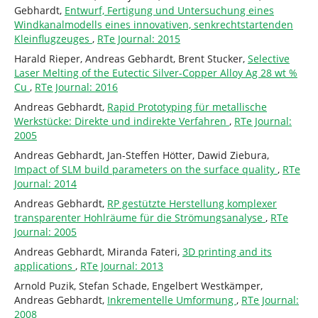
Gebhardt,
Entwurf, Fertigung und Untersuchung eines
Windkanalmodells eines innovativen, senkrechtstartenden
Kleinflugzeuges
,
RTe Journal: 2015
Harald Rieper, Andreas Gebhardt, Brent Stucker,
Selective
Laser Melting of the Eutectic Silver-Copper Alloy Ag 28 wt %
Cu
,
RTe Journal: 2016
Andreas Gebhardt,
Rapid Prototyping für metallische
Werkstücke: Direkte und indirekte Verfahren
,
RTe Journal:
2005
Andreas Gebhardt, Jan-Steffen Hötter, Dawid Ziebura,
Impact of SLM build parameters on the surface quality
,
RTe
Journal: 2014
Andreas Gebhardt,
RP gestützte Herstellung komplexer
transparenter Hohlräume für die Strömungsanalyse
,
RTe
Journal: 2005
Andreas Gebhardt, Miranda Fateri,
3D printing and its
applications
,
RTe Journal: 2013
Arnold Puzik, Stefan Schade, Engelbert Westkämper,
Andreas Gebhardt,
Inkrementelle Umformung
,
RTe Journal:
2008