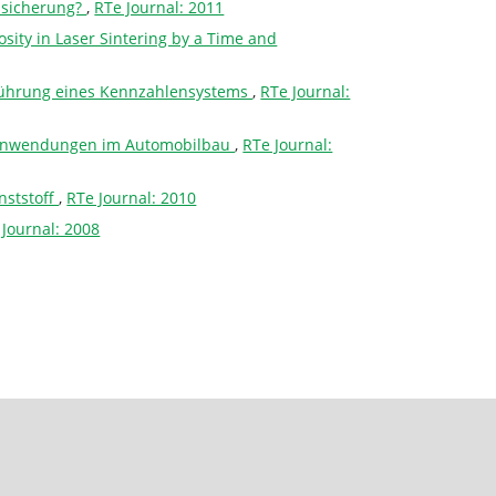
ssicherung?
,
RTe Journal: 2011
osity in Laser Sintering by a Time and
nführung eines Kennzahlensystems
,
RTe Journal:
ndanwendungen im Automobilbau
,
RTe Journal:
nststoff
,
RTe Journal: 2010
 Journal: 2008