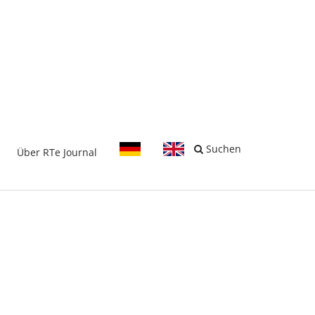
-
Suchen
Über RTe Journal