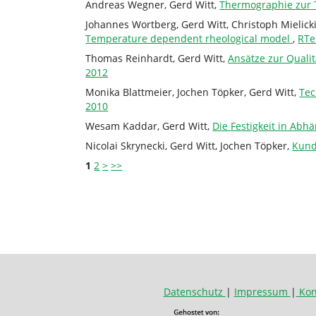
Andreas Wegner, Gerd Witt,
Thermographie zur 
Johannes Wortberg, Gerd Witt, Christoph Mielic
Temperature dependent rheological model
,
RTe
Thomas Reinhardt, Gerd Witt,
Ansätze zur Quali
2012
Monika Blattmeier, Jochen Töpker, Gerd Witt,
Tec
2010
Wesam Kaddar, Gerd Witt,
Die Festigkeit in Abh
Nicolai Skrynecki, Gerd Witt, Jochen Töpker,
Kund
1
2
>
>>
Datenschutz
|
Impressum
|
Kon