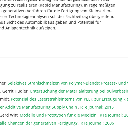
tigung zu realisieren (Rapid Manufacturing). In regelmäßigen
 generativen Verfahren für die Fertigung von Kleinserien-
eser Technologieanalysen soll der Fachbeitrag übergreifend
aus Sicht des Automobilbaus geben und Potential für
nd Anlagentechnik aufzeigen.
mer,
Selektives Strahlschmelzen von Polymer-Blends: Prozess- un
, Gerrit Hüdler,
Untersuchung der Materialalterung bei pulverbas
hmidt,
Potenzial des Laserstrahlsinterns von PEEK zur Erzeugung kl
r Additive Manufacturing Supply Chain
,
RTe Journal: 2015
Gerd Witt,
Modelle und Prototypen für die Medizin
,
RTe Journal: 2
 alle Chancen der generativen Fertigung?
,
RTe Journal: 2006