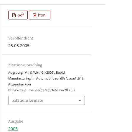
pdf
html
Veröffentlicht
25.05.2005
Zitationsvorschlag
Augsburg, M., & Witt, G. (2005). Rapid
Manufacturing im Automobilbau.
RTe Journal
,
2
(1).
Abgerufen von
https://rtejournal.de/rte/article/view/2005_3
Zitationsformate
Ausgabe
2005