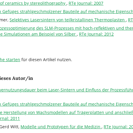
 of ceramics by stereolithography
,
RTe Journal: 2007
n Gefüges strahlgeschmolzener Bauteile auf mechanische Eigensc
mmer,
Selektives Lasersintern von teilkristallinen Thermoplasten
,
RT
ozessoptimierung des SLM-Prozesses mit hoch-reflektiven und the
e Simulationen am Beispiel von Silber
,
RTe Journal: 2012
che starten
für diesen Artikel nutzen.
ieses Autor/in
vernutzungsdauer beim Laser-Sintern und Einfluss der Prozessfüh
n Gefüges strahlgeschmolzener Bauteile auf mechanische Eigensc
e Herstellung von Wachsmodellen auf Trägerplatten und anschlie
rnal: 2011
Gerd Witt,
Modelle und Prototypen für die Medizin
,
RTe Journal: 2