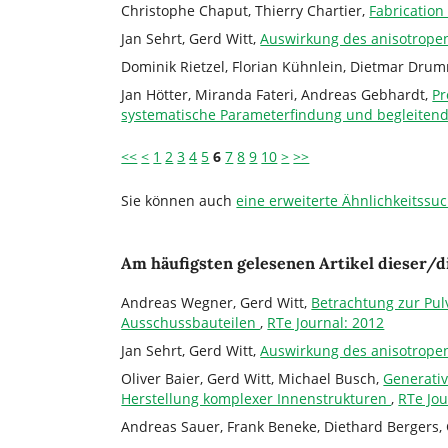
Christophe Chaput, Thierry Chartier,
Fabrication
Jan Sehrt, Gerd Witt,
Auswirkung des anisotrope
Dominik Rietzel, Florian Kühnlein, Dietmar Dru
Jan Hötter, Miranda Fateri, Andreas Gebhardt,
Pr
systematische Parameterfindung und begleitend
<<
<
1
2
3
4
5
6
7
8
9
10
>
>>
Sie können auch
eine erweiterte Ähnlichkeitssu
Am häufigsten gelesenen Artikel dieser/d
Andreas Wegner, Gerd Witt,
Betrachtung zur Pul
Ausschussbauteilen
,
RTe Journal: 2012
Jan Sehrt, Gerd Witt,
Auswirkung des anisotrope
Oliver Baier, Gerd Witt, Michael Busch,
Generativ
Herstellung komplexer Innenstrukturen
,
RTe Jou
Andreas Sauer, Frank Beneke, Diethard Bergers, 