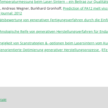
Temperaturmessung beim Laser-Sintern – ein Beitrag zur Qualität
ki, Andreas Wegner, Burkhard Gronhoff,
Prediction of PA12 melt visc
 Journal: 2012
tätsbewertung von generativen Fertigungsverfahren durch die Ei
hnologische Reife von generativen Herstellungsverfahren für E
ängigkeit von Scanstrategien & -optionen beim Lasersintern vom Ku
enorientierte Optimierung generativer Herstellungsprozesse
,
RTe
takt