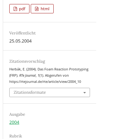
pdf
html
Veröffentlicht
25.05.2004
Zitationsvorschlag
Herbák, E. (2004). Das Foam Reaction Prototyping
(FRP).
RTe Journal
,
1
(1). Abgerufen von
https://rtejournal.de/rte/article/view/2004_10
Zitationsformate
Ausgabe
2004
Rubrik