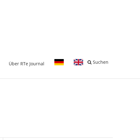
-
Suchen
Über RTe Journal