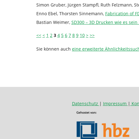
Simon Gruber, Jürgen Stampfl, Ruth Felzmann, Ste
Enno Ebel, Thorsten Sinnemann,
Fabrication of 
Bastian Weimer,
SD300 – 3D Drucken wie es sein 
<<
<
1
2
3
4
5
6
7
8
9
10
>
>>
Sie können auch
eine erweiterte Ähnlichkeitssuc
Datenschutz
|
Impressum
|
Kon