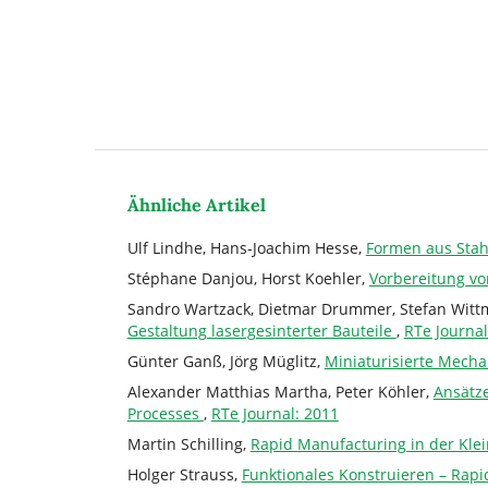
Ähnliche Artikel
Ulf Lindhe, Hans-Joachim Hesse,
Formen aus Stahl
Stéphane Danjou, Horst Koehler,
Vorbereitung vo
Sandro Wartzack, Dietmar Drummer, Stefan Wittm
Gestaltung lasergesinterter Bauteile
,
RTe Journal
Günter Ganß, Jörg Müglitz,
Miniaturisierte Mec
Alexander Matthias Martha, Peter Köhler,
Ansätze
Processes
,
RTe Journal: 2011
Martin Schilling,
Rapid Manufacturing in der Kle
Holger Strauss,
Funktionales Konstruieren – Rapi