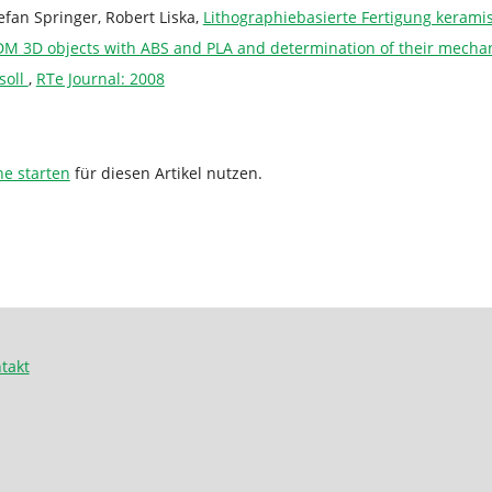
fan Springer, Robert Liska,
Lithographiebasierte Fertigung kerami
FDM 3D objects with ABS and PLA and determination of their mecha
soll
,
RTe Journal: 2008
he starten
für diesen Artikel nutzen.
takt