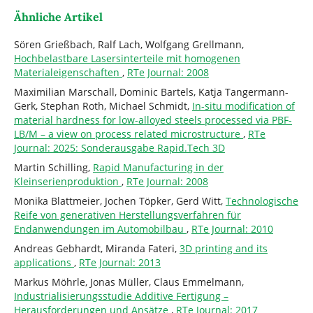
Ähnliche Artikel
Sören Grießbach, Ralf Lach, Wolfgang Grellmann,
Hochbelastbare Lasersinterteile mit homogenen
Materialeigenschaften
,
RTe Journal: 2008
Maximilian Marschall, Dominic Bartels, Katja Tangermann-
Gerk, Stephan Roth, Michael Schmidt,
In-situ modification of
material hardness for low-alloyed steels processed via PBF-
LB/M – a view on process related microstructure
,
RTe
Journal: 2025: Sonderausgabe Rapid.Tech 3D
Martin Schilling,
Rapid Manufacturing in der
Kleinserienproduktion
,
RTe Journal: 2008
Monika Blattmeier, Jochen Töpker, Gerd Witt,
Technologische
Reife von generativen Herstellungsverfahren für
Endanwendungen im Automobilbau
,
RTe Journal: 2010
Andreas Gebhardt, Miranda Fateri,
3D printing and its
applications
,
RTe Journal: 2013
Markus Möhrle, Jonas Müller, Claus Emmelmann,
Industrialisierungsstudie Additive Fertigung –
Herausforderungen und Ansätze
,
RTe Journal: 2017