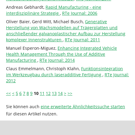
Andreas Gebhardt,
Rapid Manufacturing - eine
interdisziplinäre Strategie
,
RTe Journal: 2006
Oliver Baier, Gerd Witt, Michael Busch,
Generative
Herstellung von Wachsmodellen auf Trägerplatten und
anschließender galvanoplastischer Aufbau zur Herstellung
komplexer Innenstrukturen
,
RTe Journal: 2011
Manuel Esperon-Miguez,
Enhancing Integrated Vehicle
Health Management Through the Use of Additive
Manufacturing
,
RTe Journal: 2014
Claus Emmelmann, Christoph Klahn,
Funktionsintegration
im Werkzeugbau durch laseradditive Fertigung
,
RTe Journal:
2012
<<
<
5
6
7
8
9
10
11
12
13
14
>
>>
Sie können auch
eine erweiterte Ähnlichkeitssuche starten
für diesen Artikel nutzen.