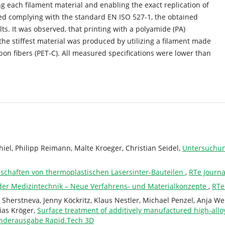
ng each filament material and enabling the exact replication of
ted complying with the standard EN ISO 527-1, the obtained
s. It was observed, that printing with a polyamide (PA)
the stiffest material was produced by utilizing a filament made
bon fibers (PET-C). All measured specifications were lower than
iel, Philipp Reimann, Malte Kroeger, Christian Seidel,
Untersuchung
schaften von thermoplastischen Lasersinter-Bauteilen
,
RTe Journa
der Medizintechnik – Neue Verfahrens- und Materialkonzepte
,
RTe
a Sherstneva, Jenny Köckritz, Klaus Nestler, Michael Penzel, Anja W
ias Kröger,
Surface treatment of additively manufactured high-alloy
Sonderausgabe Rapid.Tech 3D