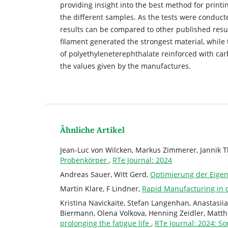
providing insight into the best method for printi
the different samples. As the tests were conduc
results can be compared to other published result
filament generated the strongest material, while 
of polyethyleneterephthalate reinforced with car
the values given by the manufactures.
Ähnliche Artikel
Jean-Luc von Wilcken, Markus Zimmerer, Jannik Th
Probenkörper
,
RTe Journal: 2024
Andreas Sauer, Witt Gerd,
Optimierung der Eigen
Martin Klare, F Lindner,
Rapid Manufacturing in 
Kristina Navickaite, Stefan Langenhan, Anastasii
Biermann, Olena Volkova, Henning Zeidler, Matth
prolonging the fatigue life
,
RTe Journal: 2024: 