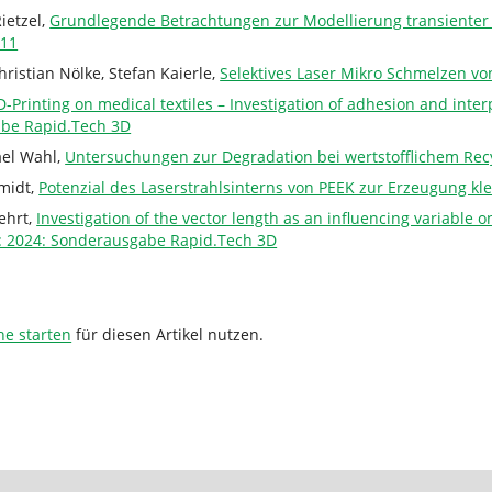
ietzel,
Grundlegende Betrachtungen zur Modellierung transienter
011
ristian Nölke, Stefan Kaierle,
Selektives Laser Mikro Schmelzen vo
D-Printing on medical textiles – Investigation of adhesion and inte
abe Rapid.Tech 3D
ael Wahl,
Untersuchungen zur Degradation bei wertstofflichem Rec
midt,
Potenzial des Laserstrahlsinterns von PEEK zur Erzeugung kl
ehrt,
Investigation of the vector length as an influencing variabl
l: 2024: Sonderausgabe Rapid.Tech 3D
he starten
für diesen Artikel nutzen.