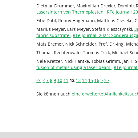
Dietmar Drummer, Maximilian Drexler, Dominik R
Lasersintern von Thermoplasten
,
RTe Journal: 2
Eibe Dahl, Ronny Hagemann, Matthias Gieseke, Ch
Marius Meyer, Lars Meyer, Stefan Kleszczynski,
3
fabric substrate
,
RTe Journal: 2024: Sonderausg
Mats Bremer, Nick Schneider, Prof. Dr.-Ing. Mich
Thomas Rechtenwald, Thomas Frick, Michael Sch
Nele Kretzer, Nick Hantke, Tobias Grimm, Jan T. S
fusion of metals using a laser beam
,
RTe Journa
<<
<
7
8
9
10
11
12
13
14
15
16
>
>>
Sie können auch
eine erweiterte Ähnlichkeitssuc