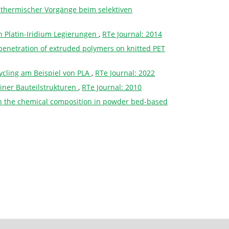
 thermischer Vorgänge beim selektiven
n Platin-Iridium Legierungen
,
RTe Journal: 2014
rpenetration of extruded polymers on knitted PET
ycling am Beispiel von PLA
,
RTe Journal: 2022
einer Bauteilstrukturen
,
RTe Journal: 2010
e on the chemical composition in powder bed-based