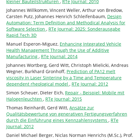
kleiner Bauteilstrukturen
,
RTe Journal: 2010
Johannes Willkomm, Vincent Weller, Arthur von Bredow,
Carsten Putz, Johannes Henrich Schleifenbaum,
Design
Automation: Term Definition and Methodical Analysis for
Software Selection
,
RTe Journal: 2025: Sonderausgabe
Rapid.Tech 3D
Manuel Esperon-Miguez,
Enhancing Integrated Vehicle
Health Management Through the Use of Additive
Manufacturing
,
RTe Journal: 2014
Johannes Wortberg, Gerd Witt, Christoph Mielicki, Andreas
Wegner, Burkhard Gronhoff,
Prediction of PA12 melt
viscosity in Laser Sintering by a Time and Temperature
dependent rheological model
,
RTe Journal: 2012
Simon Scheuer, Dieter Eich,
Repair - Beispiel: Mobile mit
Halogenleuchten
,
RTe Journal: 2015
Thomas Reinhardt, Gerd Witt,
Ansätze zur
Qualitätsbewertung von generativen Fertigungsverfahren
durch die Einführung eines Kennzahlensystems
,
RTe
Journal: 2012
Daniel Michael Berger, Niclas Norman Henrichs (M.Sc.), Prof.