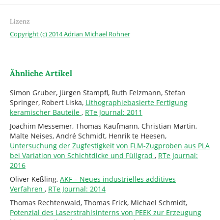
Lizenz
Copyright (c) 2014 Adrian Michael Rohner
Ähnliche Artikel
Simon Gruber, Jürgen Stampfl, Ruth Felzmann, Stefan
Springer, Robert Liska,
Lithographiebasierte Fertigung
keramischer Bauteile
,
RTe Journal: 2011
Joachim Messemer, Thomas Kaufmann, Christian Martin,
Malte Neises, André Schmidt, Henrik te Heesen,
Untersuchung der Zugfestigkeit von FLM-Zugproben aus PLA
bei Variation von Schichtdicke und Füllgrad
,
RTe Journal:
2016
Oliver Keßling,
AKF – Neues industrielles additives
Verfahren
,
RTe Journal: 2014
Thomas Rechtenwald, Thomas Frick, Michael Schmidt,
Potenzial des Laserstrahlsinterns von PEEK zur Erzeugung