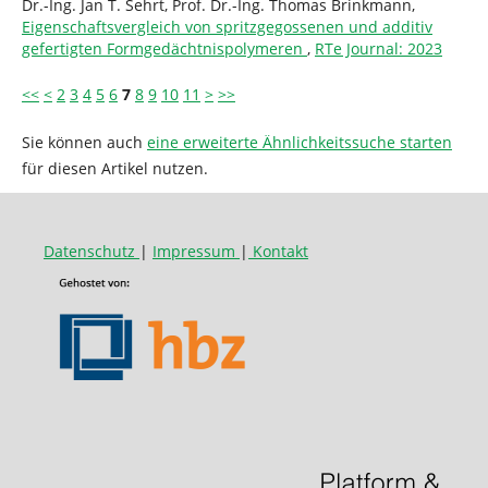
Dr.-Ing. Jan T. Sehrt, Prof. Dr.-Ing. Thomas Brinkmann,
Eigenschaftsvergleich von spritzgegossenen und additiv
gefertigten Formgedächtnispolymeren
,
RTe Journal: 2023
<<
<
2
3
4
5
6
7
8
9
10
11
>
>>
Sie können auch
eine erweiterte Ähnlichkeitssuche starten
für diesen Artikel nutzen.
Datenschutz
|
Impressum
|
Kontakt