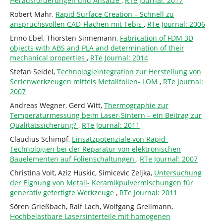
Herausforderungen und Ansätze
,
RTe Journal: 2017
Robert Mahr,
Rapid Surface Creation – Schnell zu
anspruchsvollen CAD-Flächen mit Tebis
,
RTe Journal: 2006
Enno Ebel, Thorsten Sinnemann,
Fabrication of FDM 3D
objects with ABS and PLA and determination of their
mechanical properties
,
RTe Journal: 2014
Stefan Seidel,
Technologieintegration zur Herstellung von
Serienwerkzeugen mittels Metallfolien- LOM
,
RTe Journal:
2007
Andreas Wegner, Gerd Witt,
Thermographie zur
Temperaturmessung beim Laser-Sintern – ein Beitrag zur
Qualitätssicherung?
,
RTe Journal: 2011
Claudius Schimpf,
Einsatzpotenziale von Rapid-
Technologien bei der Reparatur von elektronischen
Bauelementen auf Folienschaltungen
,
RTe Journal: 2007
Christina Voit, Aziz Huskic, Simicevic Zeljka,
Untersuchung
der Eignung von Metall- Keramikpulvermischungen für
generativ gefertigte Werkzeuge
,
RTe Journal: 2011
Sören Grießbach, Ralf Lach, Wolfgang Grellmann,
Hochbelastbare Lasersinterteile mit homogenen