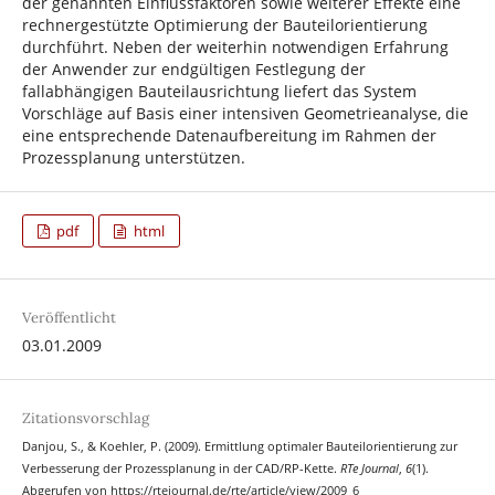
der genannten Einflussfaktoren sowie weiterer Effekte eine
rechnergestützte Optimierung der Bauteilorientierung
durchführt. Neben der weiterhin notwendigen Erfahrung
der Anwender zur endgültigen Festlegung der
fallabhängigen Bauteilausrichtung liefert das System
Vorschläge auf Basis einer intensiven Geometrieanalyse, die
eine entsprechende Datenaufbereitung im Rahmen der
Prozessplanung unterstützen.
pdf
html
Veröffentlicht
03.01.2009
Zitationsvorschlag
Danjou, S., & Koehler, P. (2009). Ermittlung optimaler Bauteilorientierung zur
Verbesserung der Prozessplanung in der CAD/RP-Kette.
RTe Journal
,
6
(1).
Abgerufen von https://rtejournal.de/rte/article/view/2009_6