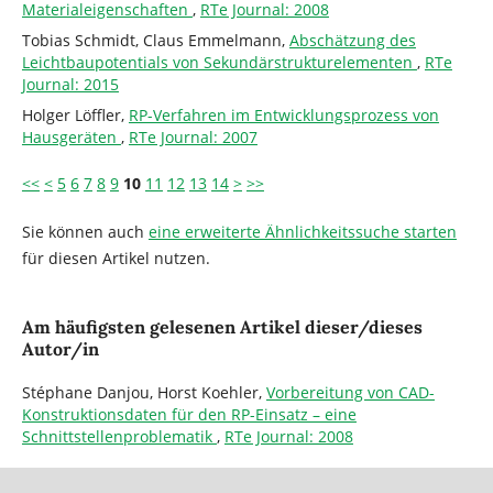
Materialeigenschaften
,
RTe Journal: 2008
Tobias Schmidt, Claus Emmelmann,
Abschätzung des
Leichtbaupotentials von Sekundärstrukturelementen
,
RTe
Journal: 2015
Holger Löffler,
RP-Verfahren im Entwicklungsprozess von
Hausgeräten
,
RTe Journal: 2007
<<
<
5
6
7
8
9
10
11
12
13
14
>
>>
Sie können auch
eine erweiterte Ähnlichkeitssuche starten
für diesen Artikel nutzen.
Am häufigsten gelesenen Artikel dieser/dieses
Autor/in
Stéphane Danjou, Horst Koehler,
Vorbereitung von CAD-
Konstruktionsdaten für den RP-Einsatz – eine
Schnittstellenproblematik
,
RTe Journal: 2008