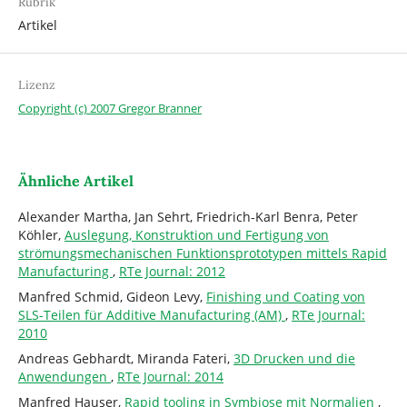
Rubrik
Artikel
Lizenz
Copyright (c) 2007 Gregor Branner
Ähnliche Artikel
Alexander Martha, Jan Sehrt, Friedrich-Karl Benra, Peter
Köhler,
Auslegung, Konstruktion und Fertigung von
strömungsmechanischen Funktionsprototypen mittels Rapid
Manufacturing
,
RTe Journal: 2012
Manfred Schmid, Gideon Levy,
Finishing und Coating von
SLS-Teilen für Additive Manufacturing (AM)
,
RTe Journal:
2010
Andreas Gebhardt, Miranda Fateri,
3D Drucken und die
Anwendungen
,
RTe Journal: 2014
Manfred Hauser,
Rapid tooling in Symbiose mit Normalien
,