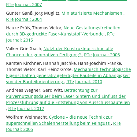
RTe Journal: 2007
Günter Ganß, Jörg Müglitz,
Miniaturisierte Mechanismen
,
RTe Journal: 2004
Hauke Prüß, Thomas Vietor,
Neue Gestaltungsfreiheiten
durch 3D-gedruckte Faser-Kunststoff-Verbunde
,
RTe
Journal: 2015
Volker Grießbach,
Nutzt der Konstrukteur schon alle
Chancen der generativen Fertigung?
,
RTe Journal: 2006
Karsten Kirchner, Hannah Jäschke, Hans-Joachim Franke,
Thomas Vietor, Karl-Heinz Grote,
Mechanisch-technologische
Eigenschaften generativ gefertigter Bauteile in Abhängigkeit
von der Bauteilorientierung
,
RTe Journal: 2010
Andreas Wegner, Gerd Witt,
Betrachtung zur
Pulvernutzungsdauer beim Laser-Sintern und Einfluss der
Prozessführung auf die Entstehung von Ausschussbauteilen
,
RTe Journal: 2012
Wolfram Weihnacht,
Cyclone – die neue Technik zur
superschnellen Schalenherstellung beim Feinguss
,
RTe
Journal: 2005