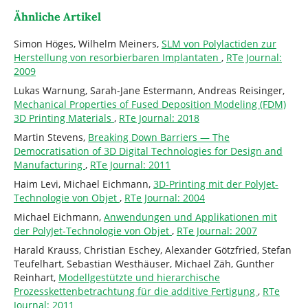
Ähnliche Artikel
Simon Höges, Wilhelm Meiners,
SLM von Polylactiden zur
Herstellung von resorbierbaren Implantaten
,
RTe Journal:
2009
Lukas Warnung, Sarah-Jane Estermann, Andreas Reisinger,
Mechanical Properties of Fused Deposition Modeling (FDM)
3D Printing Materials
,
RTe Journal: 2018
Martin Stevens,
Breaking Down Barriers — The
Democratisation of 3D Digital Technologies for Design and
Manufacturing
,
RTe Journal: 2011
Haim Levi, Michael Eichmann,
3D-Printing mit der PolyJet-
Technologie von Objet
,
RTe Journal: 2004
Michael Eichmann,
Anwendungen und Applikationen mit
der PolyJet-Technologie von Objet
,
RTe Journal: 2007
Harald Krauss, Christian Eschey, Alexander Götzfried, Stefan
Teufelhart, Sebastian Westhäuser, Michael Zäh, Gunther
Reinhart,
Modellgestützte und hierarchische
Prozesskettenbetrachtung für die additive Fertigung
,
RTe
Journal: 2011