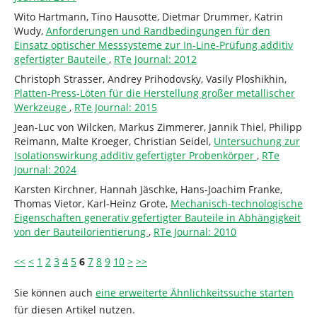
Wito Hartmann, Tino Hausotte, Dietmar Drummer, Katrin
Wudy,
Anforderungen und Randbedingungen für den
Einsatz optischer Messsysteme zur In-Line-Prüfung additiv
gefertigter Bauteile
,
RTe Journal: 2012
Christoph Strasser, Andrey Prihodovsky, Vasily Ploshikhin,
Platten-Press-Löten für die Herstellung großer metallischer
Werkzeuge
,
RTe Journal: 2015
Jean-Luc von Wilcken, Markus Zimmerer, Jannik Thiel, Philipp
Reimann, Malte Kroeger, Christian Seidel,
Untersuchung zur
Isolationswirkung additiv gefertigter Probenkörper
,
RTe
Journal: 2024
Karsten Kirchner, Hannah Jäschke, Hans-Joachim Franke,
Thomas Vietor, Karl-Heinz Grote,
Mechanisch-technologische
Eigenschaften generativ gefertigter Bauteile in Abhängigkeit
von der Bauteilorientierung
,
RTe Journal: 2010
<<
<
1
2
3
4
5
6
7
8
9
10
>
>>
Sie können auch
eine erweiterte Ähnlichkeitssuche starten
für diesen Artikel nutzen.