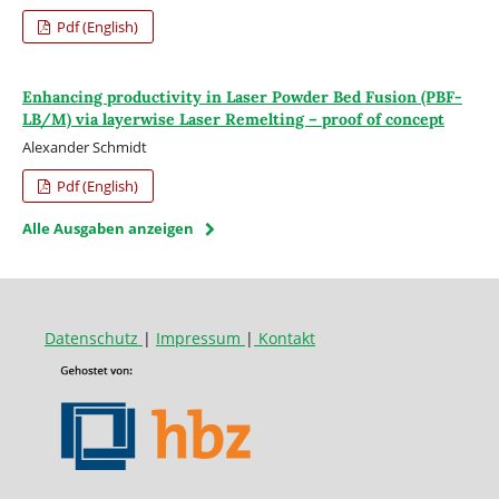
Pdf (English)
Enhancing productivity in Laser Powder Bed Fusion (PBF-
LB/M) via layerwise Laser Remelting – proof of concept
Alexander Schmidt
Pdf (English)
Alle Ausgaben anzeigen
Datenschutz
|
Impressum
|
Kontakt