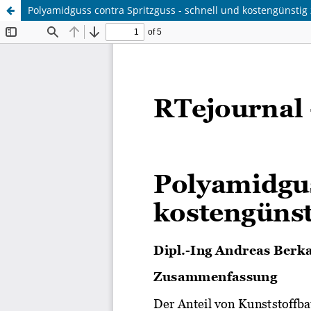
Polyamidguss contra Spritzguss - schnell und kostengünstig